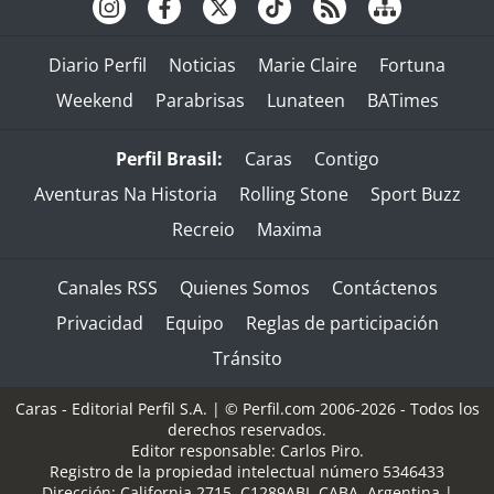
Diario Perfil
Noticias
Marie Claire
Fortuna
Weekend
Parabrisas
Lunateen
BATimes
Perfil Brasil:
Caras
Contigo
Aventuras Na Historia
Rolling Stone
Sport Buzz
Recreio
Maxima
Canales RSS
Quienes Somos
Contáctenos
Privacidad
Equipo
Reglas de participación
Tránsito
Caras - Editorial Perfil S.A.
| © Perfil.com 2006-2026 - Todos los
derechos reservados.
Editor responsable: Carlos Piro.
Registro de la propiedad intelectual número 5346433
Dirección:
California 2715
,
C1289ABI
,
CABA, Argentina
|