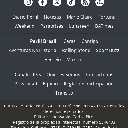
Diario Perfil
Noticias
Marie Claire
Fortuna
Weekend
Parabrisas
Lunateen
BATimes
Perfil Brasil:
Caras
Contigo
Aventuras Na Historia
Rolling Stone
Sport Buzz
Recreio
Maxima
Canales RSS
Quienes Somos
Contáctenos
Privacidad
Equipo
Reglas de participación
Tránsito
Caras - Editorial Perfil S.A.
| © Perfil.com 2006-2026 - Todos los
derechos reservados.
Editor responsable: Carlos Piro.
Registro de la propiedad intelectual número 5346433
Dirección:
California 2715
,
C1289ABI
,
CABA, Argentina
|