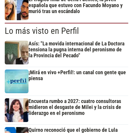
española que estuvo con Facundo Moyano y
murió tras un escándalo
Lo más visto en Perfil
Asís: "La movida internacional de La Doctora
tensiona la pugna interna del peronismo de
la Provincia del Pecado"
¡Mirá en vivo +Perfil!: un canal con gente que
piensa
Encuesta rumbo a 2027: cuatro consultoras
midieron el desgaste de Milei y la crisis de
liderazgo en el peronismo
Quirno reconoció que el gobierno de Lula