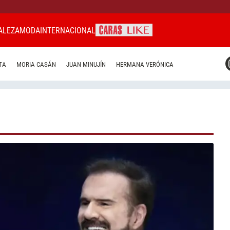
ALEZA
MODA
INTERNACIONAL
CARAS MIAMI
TA
MORIA CASÁN
JUAN MINUJÍN
HERMANA VERÓNICA
CARAS BRASIL
CARAS URUGUAY