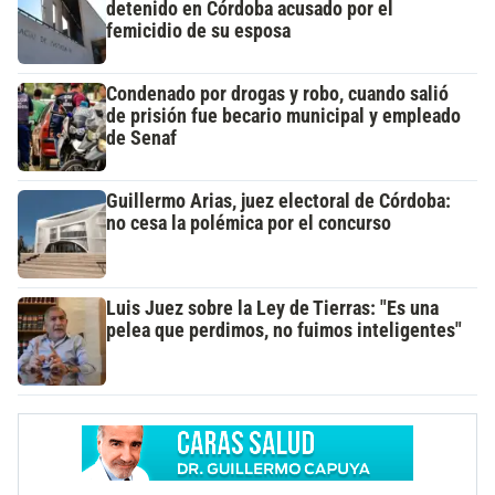
detenido en Córdoba acusado por el
femicidio de su esposa
Condenado por drogas y robo, cuando salió
de prisión fue becario municipal y empleado
de Senaf
Guillermo Arias, juez electoral de Córdoba:
no cesa la polémica por el concurso
Luis Juez sobre la Ley de Tierras: "Es una
pelea que perdimos, no fuimos inteligentes"