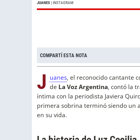
JUANES
| INSTAGRAM
COMPARTÍ ESTA NOTA
J
uanes
, el reconocido cantante 
de
La Voz Argentina
, contó la t
íntima con la periodista Javiera Quir
primera sobrina terminó siendo un an
en su vida.
La historia de Luz Cecili