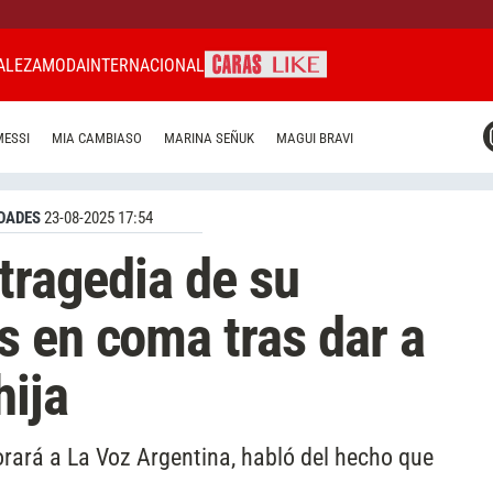
ALEZA
MODA
INTERNACIONAL
CARAS MIAMI
MESSI
MIA CAMBIASO
MARINA SEÑUK
MAGUI BRAVI
CARAS BRASIL
CARAS URUGUAY
DADES
23-08-2025 17:54
 tragedia de su
 en coma tras dar a
hija
orará a La Voz Argentina, habló del hecho que