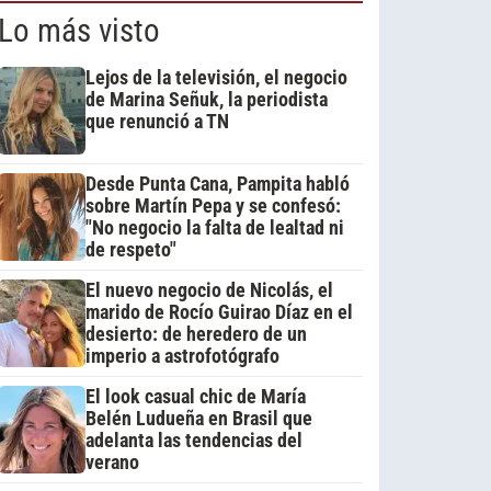
Lo más visto
Lejos de la televisión, el negocio
de Marina Señuk, la periodista
que renunció a TN
Desde Punta Cana, Pampita habló
sobre Martín Pepa y se confesó:
"No negocio la falta de lealtad ni
de respeto"
El nuevo negocio de Nicolás, el
marido de Rocío Guirao Díaz en el
desierto: de heredero de un
imperio a astrofotógrafo
El look casual chic de María
Belén Ludueña en Brasil que
adelanta las tendencias del
verano