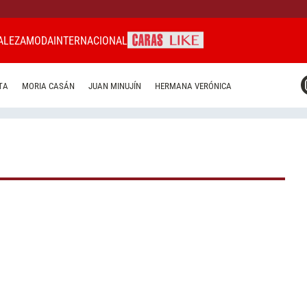
ALEZA
MODA
INTERNACIONAL
CARAS MIAMI
TA
MORIA CASÁN
JUAN MINUJÍN
HERMANA VERÓNICA
CARAS BRASIL
CARAS URUGUAY