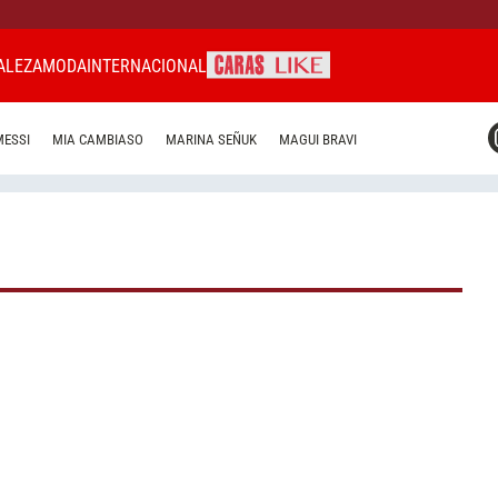
ALEZA
MODA
INTERNACIONAL
CARAS MIAMI
MESSI
MIA CAMBIASO
MARINA SEÑUK
MAGUI BRAVI
CARAS BRASIL
CARAS URUGUAY