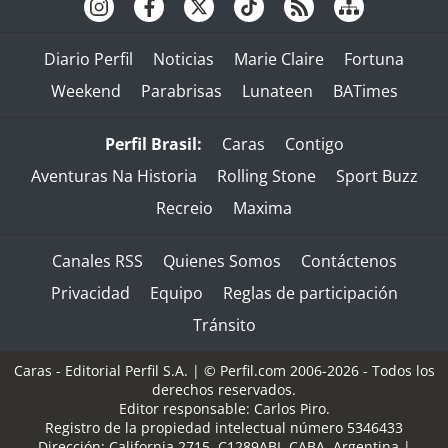
Diario Perfil
Noticias
Marie Claire
Fortuna
Weekend
Parabrisas
Lunateen
BATimes
Perfil Brasil:
Caras
Contigo
Aventuras Na Historia
Rolling Stone
Sport Buzz
Recreio
Maxima
Canales RSS
Quienes Somos
Contáctenos
Privacidad
Equipo
Reglas de participación
Tránsito
Caras - Editorial Perfil S.A.
| © Perfil.com 2006-2026 - Todos los
derechos reservados.
Editor responsable: Carlos Piro.
Registro de la propiedad intelectual número 5346433
Dirección:
California 2715
,
C1289ABI
,
CABA, Argentina
|