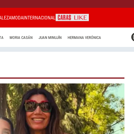
ALEZA
MODA
INTERNACIONAL
CARAS MIAMI
TA
MORIA CASÁN
JUAN MINUJÍN
HERMANA VERÓNICA
CARAS BRASIL
CARAS URUGUAY