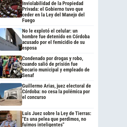
Inviolabilidad de la Propiedad
Privada: el Gobierno tuvo que
ceder en la Ley del Manejo del
Fuego
No le explotó el celular: un
hombre fue detenido en Córdoba
acusado por el femicidio de su
esposa
Condenado por drogas y robo,
cuando salió de prisión fue
becario municipal y empleado de
Senaf
Guillermo Arias, juez electoral de
Córdoba: no cesa la polémica por
el concurso
Luis Juez sobre la Ley de Tierras:
"Es una pelea que perdimos, no
fuimos inteligentes"