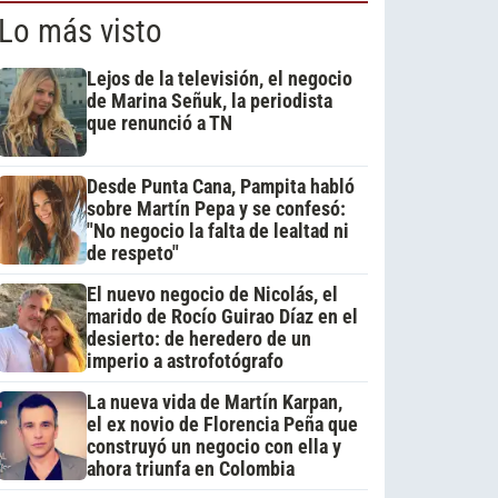
Lo más visto
Lejos de la televisión, el negocio
de Marina Señuk, la periodista
que renunció a TN
Desde Punta Cana, Pampita habló
sobre Martín Pepa y se confesó:
"No negocio la falta de lealtad ni
de respeto"
El nuevo negocio de Nicolás, el
marido de Rocío Guirao Díaz en el
desierto: de heredero de un
imperio a astrofotógrafo
La nueva vida de Martín Karpan,
el ex novio de Florencia Peña que
construyó un negocio con ella y
ahora triunfa en Colombia