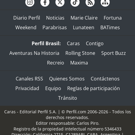
Diario Perfil
Noticias
Marie Claire
Fortuna
Weekend
Parabrisas
Lunateen
BATimes
Perfil Brasil:
Caras
Contigo
Aventuras Na Historia
Rolling Stone
Sport Buzz
Recreio
Maxima
Canales RSS
Quienes Somos
Contáctenos
Privacidad
Equipo
Reglas de participación
Tránsito
Caras - Editorial Perfil S.A.
| © Perfil.com 2006-2026 - Todos los
derechos reservados.
Editor responsable: Carlos Piro.
Registro de la propiedad intelectual número 5346433
Dirección:
California 2715
,
C1289ABI
,
CABA, Argentina
|