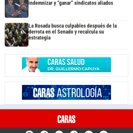
indemnizar y “ganar” sindicatos aliados
La Rosada busca culpables después de la
derrota en el Senado y recalcula su
estrategia