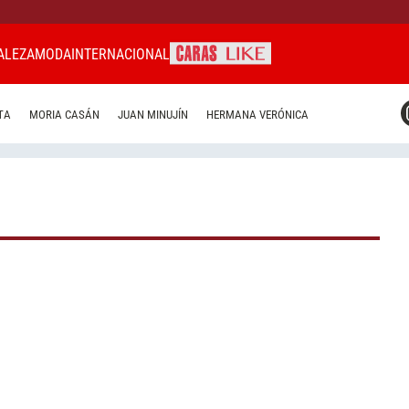
ALEZA
MODA
INTERNACIONAL
CARAS MIAMI
TA
MORIA CASÁN
JUAN MINUJÍN
HERMANA VERÓNICA
CARAS BRASIL
CARAS URUGUAY