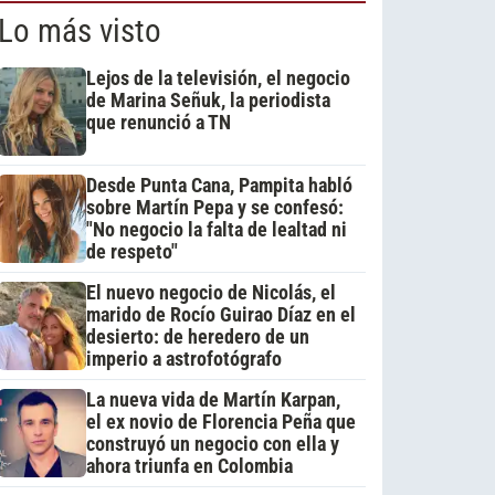
Lo más visto
Lejos de la televisión, el negocio
de Marina Señuk, la periodista
que renunció a TN
Desde Punta Cana, Pampita habló
sobre Martín Pepa y se confesó:
"No negocio la falta de lealtad ni
de respeto"
El nuevo negocio de Nicolás, el
marido de Rocío Guirao Díaz en el
desierto: de heredero de un
imperio a astrofotógrafo
La nueva vida de Martín Karpan,
el ex novio de Florencia Peña que
construyó un negocio con ella y
ahora triunfa en Colombia