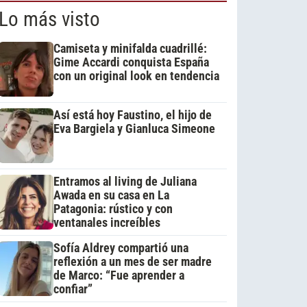
Lo más visto
Camiseta y minifalda cuadrillé:
Gime Accardi conquista España
con un original look en tendencia
Así está hoy Faustino, el hijo de
Eva Bargiela y Gianluca Simeone
Entramos al living de Juliana
Awada en su casa en La
Patagonia: rústico y con
ventanales increíbles
Sofía Aldrey compartió una
reflexión a un mes de ser madre
de Marco: “Fue aprender a
confiar”