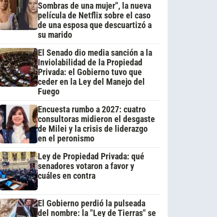
Sombras de una mujer", la nueva
película de Netflix sobre el caso
de una esposa que descuartizó a
su marido
El Senado dio media sanción a la
Inviolabilidad de la Propiedad
Privada: el Gobierno tuvo que
ceder en la Ley del Manejo del
Fuego
Encuesta rumbo a 2027: cuatro
consultoras midieron el desgaste
de Milei y la crisis de liderazgo
en el peronismo
Ley de Propiedad Privada: qué
senadores votaron a favor y
cuáles en contra
El Gobierno perdió la pulseada
del nombre: la "Ley de Tierras" se