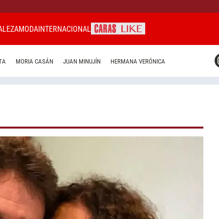
ALEZA
MODA
INTERNACIONAL
CARAS MIAMI
TA
MORIA CASÁN
JUAN MINUJÍN
HERMANA VERÓNICA
CARAS BRASIL
CARAS URUGUAY