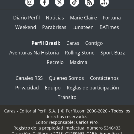
Diario Perfil
Noticias
Marie Claire
Fortuna
Weekend
Parabrisas
Lunateen
BATimes
Perfil Brasil:
Caras
Contigo
Aventuras Na Historia
Rolling Stone
Sport Buzz
Recreio
Maxima
Canales RSS
Quienes Somos
Contáctenos
Privacidad
Equipo
Reglas de participación
Tránsito
Caras - Editorial Perfil S.A.
| © Perfil.com 2006-2026 - Todos los
derechos reservados.
Editor responsable: Carlos Piro.
Registro de la propiedad intelectual número 5346433
Dirección:
California 2715
,
C1289ABI
,
CABA, Argentina
|