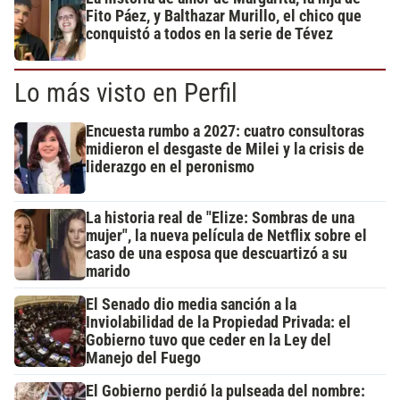
Fito Páez, y Balthazar Murillo, el chico que
conquistó a todos en la serie de Tévez
Lo más visto en Perfil
Encuesta rumbo a 2027: cuatro consultoras
midieron el desgaste de Milei y la crisis de
liderazgo en el peronismo
La historia real de "Elize: Sombras de una
mujer", la nueva película de Netflix sobre el
caso de una esposa que descuartizó a su
marido
El Senado dio media sanción a la
Inviolabilidad de la Propiedad Privada: el
Gobierno tuvo que ceder en la Ley del
Manejo del Fuego
El Gobierno perdió la pulseada del nombre: