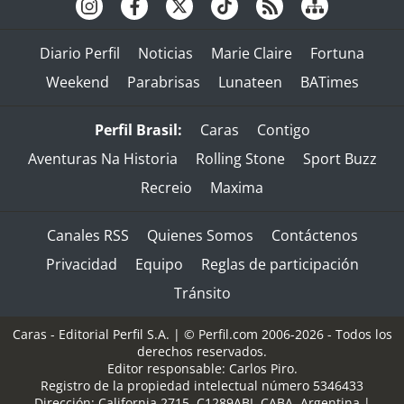
Diario Perfil
Noticias
Marie Claire
Fortuna
Weekend
Parabrisas
Lunateen
BATimes
Perfil Brasil:
Caras
Contigo
Aventuras Na Historia
Rolling Stone
Sport Buzz
Recreio
Maxima
Canales RSS
Quienes Somos
Contáctenos
Privacidad
Equipo
Reglas de participación
Tránsito
Caras - Editorial Perfil S.A.
| © Perfil.com 2006-2026 - Todos los
derechos reservados.
Editor responsable: Carlos Piro.
Registro de la propiedad intelectual número 5346433
Dirección:
California 2715
,
C1289ABI
,
CABA, Argentina
|