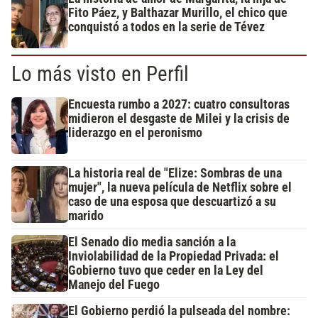
Fito Páez, y Balthazar Murillo, el chico que
conquistó a todos en la serie de Tévez
Lo más visto en Perfil
Encuesta rumbo a 2027: cuatro consultoras
midieron el desgaste de Milei y la crisis de
liderazgo en el peronismo
La historia real de "Elize: Sombras de una
mujer", la nueva película de Netflix sobre el
caso de una esposa que descuartizó a su
marido
El Senado dio media sanción a la
Inviolabilidad de la Propiedad Privada: el
Gobierno tuvo que ceder en la Ley del
Manejo del Fuego
El Gobierno perdió la pulseada del nombre: