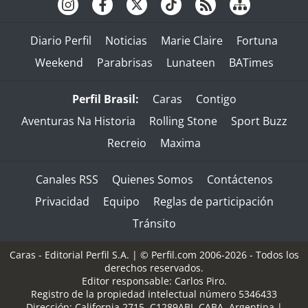
Diario Perfil
Noticias
Marie Claire
Fortuna
Weekend
Parabrisas
Lunateen
BATimes
Perfil Brasil:
Caras
Contigo
Aventuras Na Historia
Rolling Stone
Sport Buzz
Recreio
Maxima
Canales RSS
Quienes Somos
Contáctenos
Privacidad
Equipo
Reglas de participación
Tránsito
Caras - Editorial Perfil S.A.
| © Perfil.com 2006-2026 - Todos los
derechos reservados.
Editor responsable: Carlos Piro.
Registro de la propiedad intelectual número 5346433
Dirección:
California 2715
,
C1289ABI
,
CABA, Argentina
|