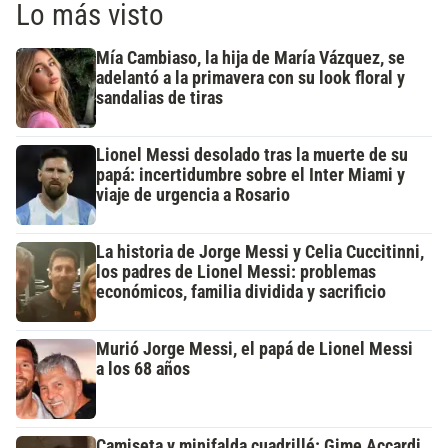
Lo más visto
Mía Cambiaso, la hija de María Vázquez, se
adelantó a la primavera con su look floral y
sandalias de tiras
Lionel Messi desolado tras la muerte de su
papá: incertidumbre sobre el Inter Miami y
viaje de urgencia a Rosario
La historia de Jorge Messi y Celia Cuccitinni,
los padres de Lionel Messi: problemas
económicos, familia dividida y sacrificio
Murió Jorge Messi, el papá de Lionel Messi
a los 68 años
Camiseta y minifalda cuadrillé: Gime Accardi