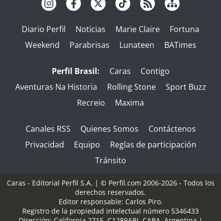
Diario Perfil
Noticias
Marie Claire
Fortuna
Weekend
Parabrisas
Lunateen
BATimes
Perfil Brasil:
Caras
Contigo
Aventuras Na Historia
Rolling Stone
Sport Buzz
Recreio
Maxima
Canales RSS
Quienes Somos
Contáctenos
Privacidad
Equipo
Reglas de participación
Tránsito
Caras - Editorial Perfil S.A.
| © Perfil.com 2006-2026 - Todos los
derechos reservados.
Editor responsable: Carlos Piro.
Registro de la propiedad intelectual número 5346433
Dirección:
California 2715
,
C1289ABI
,
CABA, Argentina
|