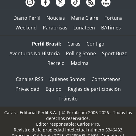
Diario Perfil
Noticias
Marie Claire
Fortuna
Weekend
Parabrisas
Lunateen
BATimes
Perfil Brasil:
Caras
Contigo
Aventuras Na Historia
Rolling Stone
Sport Buzz
Recreio
Maxima
Canales RSS
Quienes Somos
Contáctenos
Privacidad
Equipo
Reglas de participación
Tránsito
Caras - Editorial Perfil S.A.
| © Perfil.com 2006-2026 - Todos los
derechos reservados.
Editor responsable: Carlos Piro.
Registro de la propiedad intelectual número 5346433
Dirección:
California 2715
,
C1289ABI
,
CABA, Argentina
|