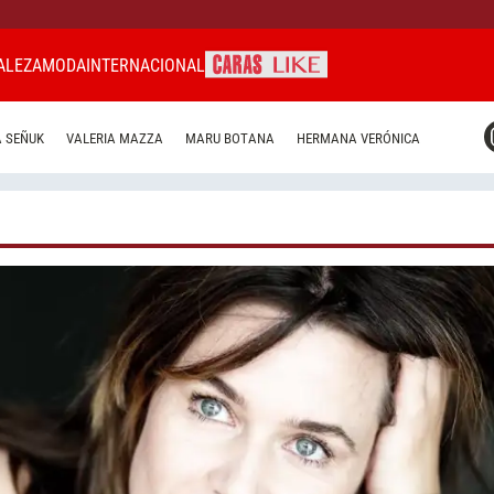
ALEZA
MODA
INTERNACIONAL
CARAS MIAMI
 SEÑUK
VALERIA MAZZA
MARU BOTANA
HERMANA VERÓNICA
CARAS BRASIL
CARAS URUGUAY