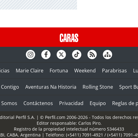
cias
Marie Claire
Fortuna
Weekend
Parabrisas
L
Contigo
Aventuras Na Historia
Rolling Stone
Sport B
s Somos
Contáctenos
Privacidad
Equipo
Reglas de p
itorial Perfil S.A.
| © Perfil.com 2006-2026 - Todos los derechos re
Editor responsable: Carlos Piro.
Registro de la propiedad intelectual número 5346433
BI
,
CABA, Argentina
| Teléfono:
(+5411) 7091-4921
/
(+5411) 7091-4