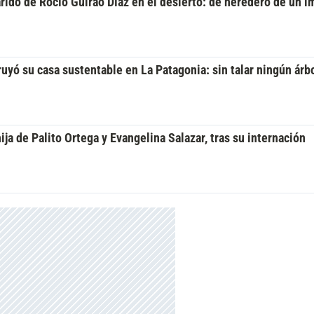
rido de Rocío Guirao Díaz en el desierto: de heredero de un i
yó su casa sustentable en La Patagonia: sin talar ningún árbo
ija de Palito Ortega y Evangelina Salazar, tras su internación