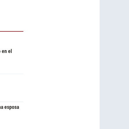
 en el
una esposa