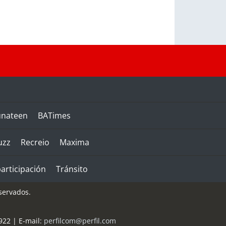
unateen
BATimes
uzz
Recreio
Maxima
articipación
Tránsito
servados.
922
| E-mail:
perfilcom@perfil.com