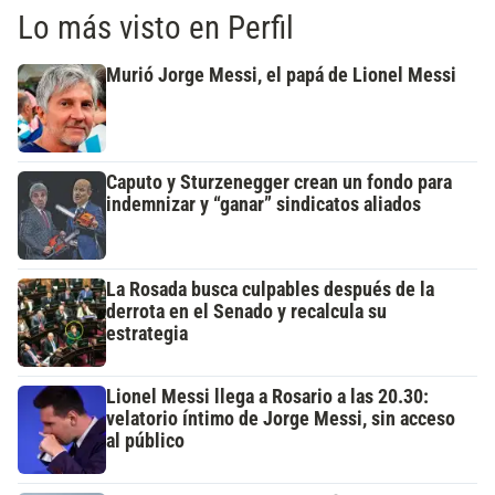
Lo más visto en Perfil
Murió Jorge Messi, el papá de Lionel Messi
Caputo y Sturzenegger crean un fondo para
indemnizar y “ganar” sindicatos aliados
La Rosada busca culpables después de la
derrota en el Senado y recalcula su
estrategia
Lionel Messi llega a Rosario a las 20.30:
velatorio íntimo de Jorge Messi, sin acceso
al público