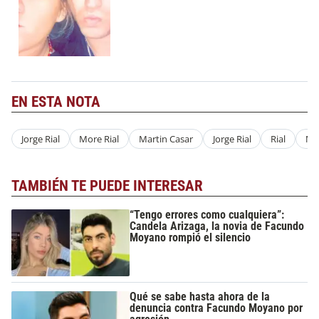
EN ESTA NOTA
Jorge Rial
More Rial
Martin Casar
Jorge Rial
Rial
Mo
TAMBIÉN TE PUEDE INTERESAR
“Tengo errores como cualquiera”:
Candela Arizaga, la novia de Facundo
Moyano rompió el silencio
Qué se sabe hasta ahora de la
denuncia contra Facundo Moyano por