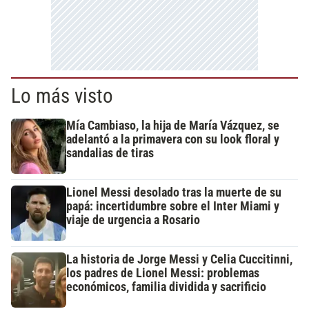
Lo más visto
Mía Cambiaso, la hija de María Vázquez, se
adelantó a la primavera con su look floral y
sandalias de tiras
Lionel Messi desolado tras la muerte de su
papá: incertidumbre sobre el Inter Miami y
viaje de urgencia a Rosario
La historia de Jorge Messi y Celia Cuccitinni,
los padres de Lionel Messi: problemas
económicos, familia dividida y sacrificio