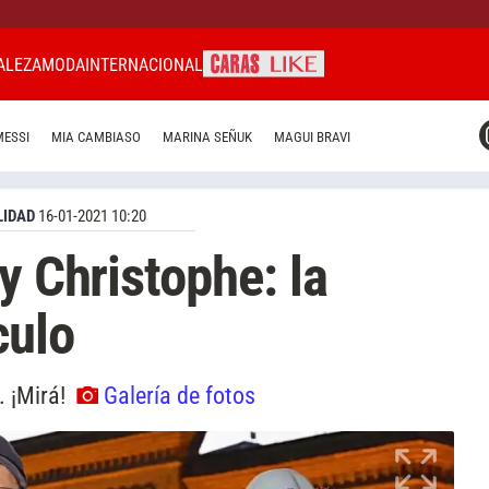
ALEZA
MODA
INTERNACIONAL
CARAS MIAMI
MESSI
MIA CAMBIASO
MARINA SEÑUK
MAGUI BRAVI
CARAS BRASIL
CARAS URUGUAY
IDAD
16-01-2021 10:20
y Christophe: la
culo
. ¡Mirá!
Galería de fotos