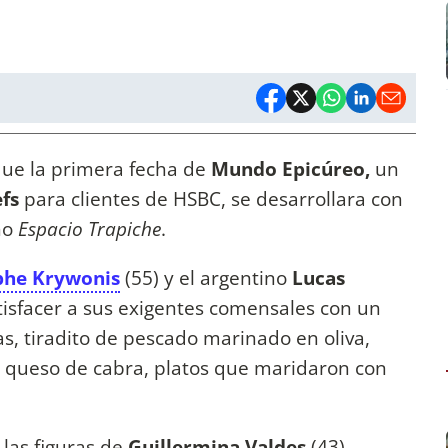
ue la primera fecha de
Mundo Epicúreo,
un
efs
para clientes de HSBC, se desarrollara con
no
Espacio Trapiche
.
phe Krywonis
(55) y el argentino
Lucas
isfacer a sus exigentes comensales con un
as, tiradito de pescado marinado en oliva,
e queso de cabra, platos que maridaron con
 las figuras de
Guillermina Valdes
(43),