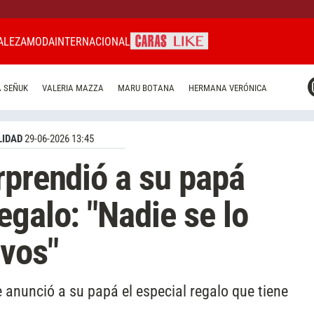
ALEZA
MODA
INTERNACIONAL
CARAS MIAMI
 SEÑUK
VALERIA MAZZA
MARU BOTANA
HERMANA VERÓNICA
CARAS BRASIL
CARAS URUGUAY
IDAD
29-06-2026 13:45
rprendió a su papá
egalo: "Nadie se lo
vos"
e anunció a su papá el especial regalo que tiene