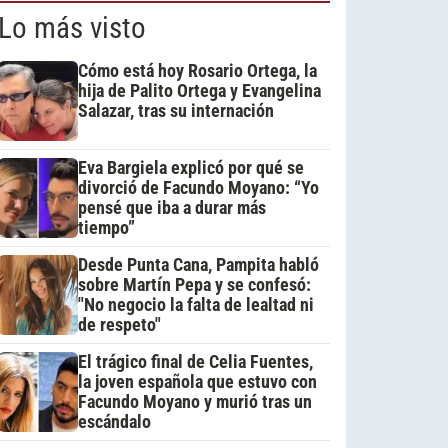
Lo más visto
Cómo está hoy Rosario Ortega, la
hija de Palito Ortega y Evangelina
Salazar, tras su internación
Eva Bargiela explicó por qué se
divorció de Facundo Moyano: “Yo
pensé que iba a durar más
tiempo”
Desde Punta Cana, Pampita habló
sobre Martín Pepa y se confesó:
"No negocio la falta de lealtad ni
de respeto"
El trágico final de Celia Fuentes,
la joven española que estuvo con
Facundo Moyano y murió tras un
escándalo