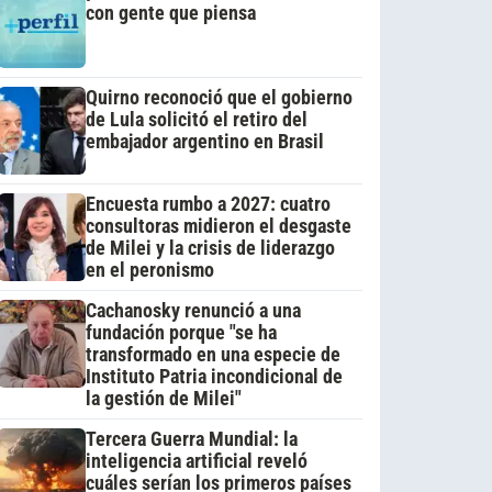
con gente que piensa
Quirno reconoció que el gobierno
de Lula solicitó el retiro del
embajador argentino en Brasil
Encuesta rumbo a 2027: cuatro
consultoras midieron el desgaste
de Milei y la crisis de liderazgo
en el peronismo
Cachanosky renunció a una
fundación porque "se ha
transformado en una especie de
Instituto Patria incondicional de
la gestión de Milei"
Tercera Guerra Mundial: la
inteligencia artificial reveló
cuáles serían los primeros países