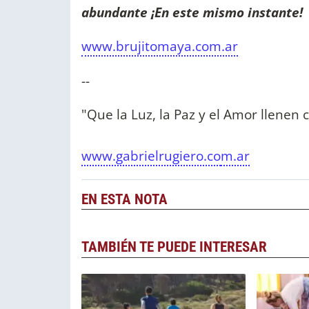
abundante ¡En este mismo instante!
www.brujitomaya.com.ar
--
"Que la Luz, la Paz y el Amor llenen
www.gabrielrugiero.co
m.ar
EN ESTA NOTA
TAMBIÉN TE PUEDE INTERESAR