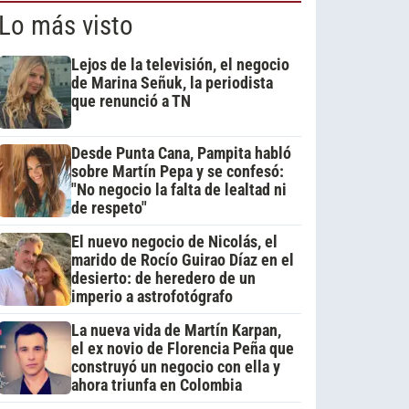
Lo más visto
Lejos de la televisión, el negocio
de Marina Señuk, la periodista
que renunció a TN
Desde Punta Cana, Pampita habló
sobre Martín Pepa y se confesó:
"No negocio la falta de lealtad ni
de respeto"
El nuevo negocio de Nicolás, el
marido de Rocío Guirao Díaz en el
desierto: de heredero de un
imperio a astrofotógrafo
La nueva vida de Martín Karpan,
el ex novio de Florencia Peña que
construyó un negocio con ella y
ahora triunfa en Colombia