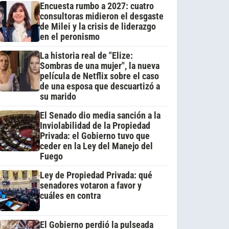
Encuesta rumbo a 2027: cuatro
consultoras midieron el desgaste
de Milei y la crisis de liderazgo
en el peronismo
La historia real de "Elize:
Sombras de una mujer", la nueva
película de Netflix sobre el caso
de una esposa que descuartizó a
su marido
El Senado dio media sanción a la
Inviolabilidad de la Propiedad
Privada: el Gobierno tuvo que
ceder en la Ley del Manejo del
Fuego
Ley de Propiedad Privada: qué
senadores votaron a favor y
cuáles en contra
El Gobierno perdió la pulseada