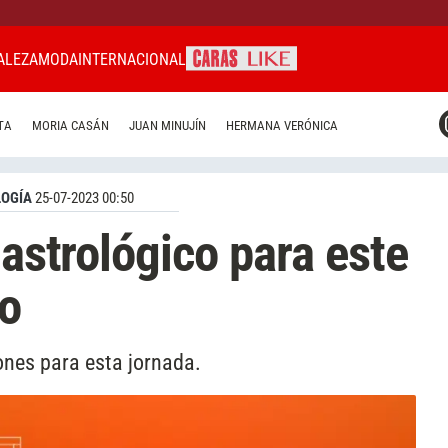
ALEZA
MODA
INTERNACIONAL
CARAS MIAMI
TA
MORIA CASÁN
JUAN MINUJÍN
HERMANA VERÓNICA
CARAS BRASIL
CARAS URUGUAY
OGÍA
25-07-2023 00:50
 astrológico para este
io
iones para esta jornada.