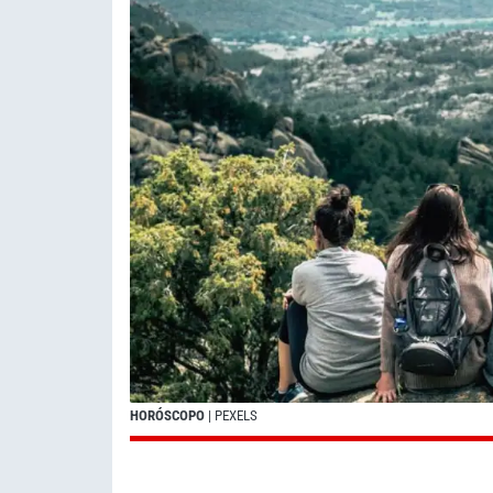
HORÓSCOPO
| PEXELS