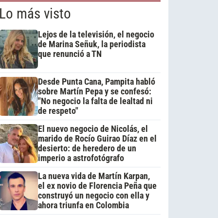
Lo más visto
Lejos de la televisión, el negocio
de Marina Señuk, la periodista
que renunció a TN
Desde Punta Cana, Pampita habló
sobre Martín Pepa y se confesó:
"No negocio la falta de lealtad ni
de respeto"
El nuevo negocio de Nicolás, el
marido de Rocío Guirao Díaz en el
desierto: de heredero de un
imperio a astrofotógrafo
La nueva vida de Martín Karpan,
el ex novio de Florencia Peña que
construyó un negocio con ella y
ahora triunfa en Colombia