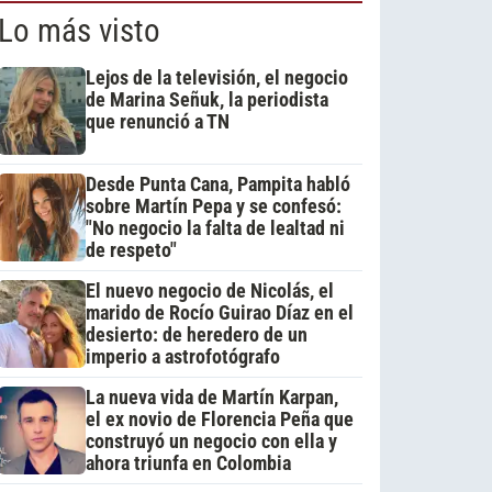
Lo más visto
Lejos de la televisión, el negocio
de Marina Señuk, la periodista
que renunció a TN
Desde Punta Cana, Pampita habló
sobre Martín Pepa y se confesó:
"No negocio la falta de lealtad ni
de respeto"
El nuevo negocio de Nicolás, el
marido de Rocío Guirao Díaz en el
desierto: de heredero de un
imperio a astrofotógrafo
La nueva vida de Martín Karpan,
el ex novio de Florencia Peña que
construyó un negocio con ella y
ahora triunfa en Colombia