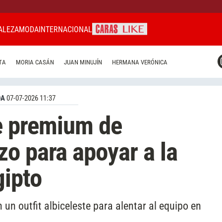
ALEZA
MODA
INTERNACIONAL
CARAS MIAMI
TA
MORIA CASÁN
JUAN MINUJÍN
HERMANA VERÓNICA
CARAS BRASIL
CARAS URUGUAY
DA
07-07-2026 11:37
re premium de
o para apoyar a la
gipto
un outfit albiceleste para alentar al equipo en