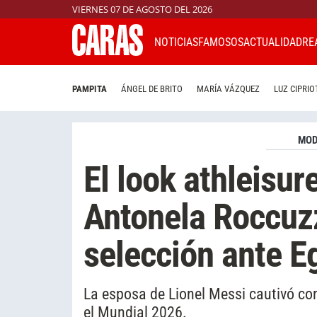
VIERNES 07 DE AGOSTO DEL 2026
NOTICIAS
FAMOSOS
ACTUALIDAD
RE
PAMPITA
ÁNGEL DE BRITO
MARÍA VÁZQUEZ
LUZ CIPRIO
MO
El look athleisu
Antonela Roccuzz
selección ante E
La esposa de Lionel Messi cautivó con 
el Mundial 2026.