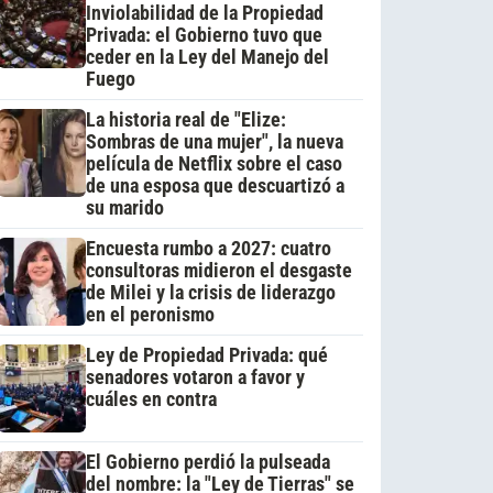
Inviolabilidad de la Propiedad
Privada: el Gobierno tuvo que
ceder en la Ley del Manejo del
Fuego
La historia real de "Elize:
Sombras de una mujer", la nueva
película de Netflix sobre el caso
de una esposa que descuartizó a
su marido
Encuesta rumbo a 2027: cuatro
consultoras midieron el desgaste
de Milei y la crisis de liderazgo
en el peronismo
Ley de Propiedad Privada: qué
senadores votaron a favor y
cuáles en contra
El Gobierno perdió la pulseada
del nombre: la "Ley de Tierras" se