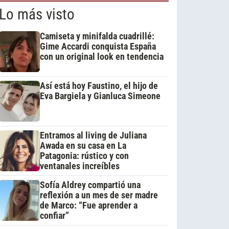
Lo más visto
Camiseta y minifalda cuadrillé:
Gime Accardi conquista España
con un original look en tendencia
Así está hoy Faustino, el hijo de
Eva Bargiela y Gianluca Simeone
Entramos al living de Juliana
Awada en su casa en La
Patagonia: rústico y con
ventanales increíbles
Sofía Aldrey compartió una
reflexión a un mes de ser madre
de Marco: “Fue aprender a
confiar”