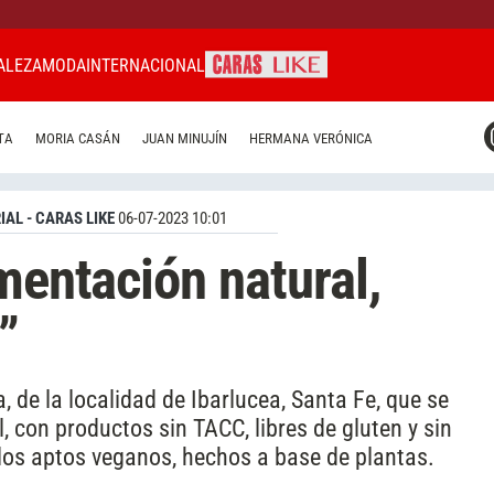
ALEZA
MODA
INTERNACIONAL
CARAS MIAMI
TA
MORIA CASÁN
JUAN MINUJÍN
HERMANA VERÓNICA
CARAS BRASIL
CARAS URUGUAY
IAL - CARAS LIKE
06-07-2023 10:01
mentación natural,
”
de la localidad de Ibarlucea, Santa Fe, que se
, con productos sin TACC, libres de gluten y sin
llos aptos veganos, hechos a base de plantas.