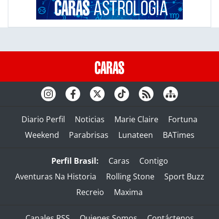
Diario Perfil
Noticias
Marie Claire
Fortuna
Weekend
Parabrisas
Lunateen
BATimes
Perfil Brasil:
Caras
Contigo
Aventuras Na Historia
Rolling Stone
Sport Buzz
Recreio
Maxima
Canales RSS
Quienes Somos
Contáctenos