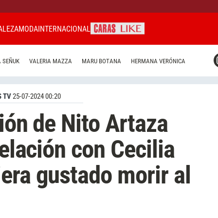
ALEZA
MODA
INTERNACIONAL
CARAS MIAMI
 SEÑUK
VALERIA MAZZA
MARU BOTANA
HERMANA VERÓNICA
CARAS BRASIL
CARAS URUGUAY
 TV
25-07-2024 00:20
ión de Nito Artaza
relación con Cecilia
era gustado morir al