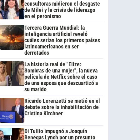
consultoras midieron el desgaste
de Milei y la crisis de liderazgo
en el peronismo
Tercera Guerra Mundial: la
inteligencia artificial reveló
cuáles serían los primeros países
latinoamericanos en ser
derrotados
La historia real de "Elize:
Sombras de una mujer", la nueva
película de Netflix sobre el caso
de una esposa que descuartizó a
su marido
Ricardo Lorenzetti se metió en el
debate sobre la inhabilitación de
Cristina Kirchner
Di Tullio impugnó a Joaquín
Benegas Lynch por un presunto