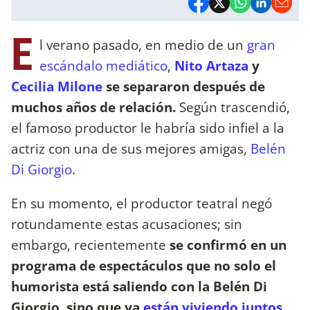
E
l verano pasado, en medio de un
gran
escándalo mediático
,
Nito Artaza
y
Cecilia Milone
se separaron después de
muchos años de relación.
Según trascendió,
el famoso productor le habría sido infiel a la
actriz con una de sus mejores amigas,
Belén
Di Giorgio
.
En su momento, el productor teatral negó
rotundamente estas acusaciones; sin
embargo, recientemente
se confirmó en un
programa de espectáculos que no solo el
humorista está saliendo con la Belén Di
Giorgio, sino que ya
están viviendo juntos
.