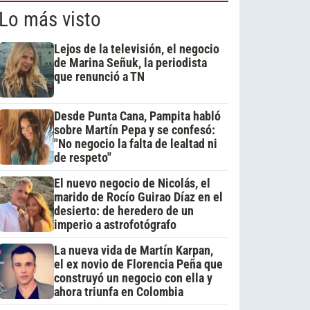
Lo más visto
Lejos de la televisión, el negocio
de Marina Señuk, la periodista
que renunció a TN
Desde Punta Cana, Pampita habló
sobre Martín Pepa y se confesó:
"No negocio la falta de lealtad ni
de respeto"
El nuevo negocio de Nicolás, el
marido de Rocío Guirao Díaz en el
desierto: de heredero de un
imperio a astrofotógrafo
La nueva vida de Martín Karpan,
el ex novio de Florencia Peña que
construyó un negocio con ella y
ahora triunfa en Colombia