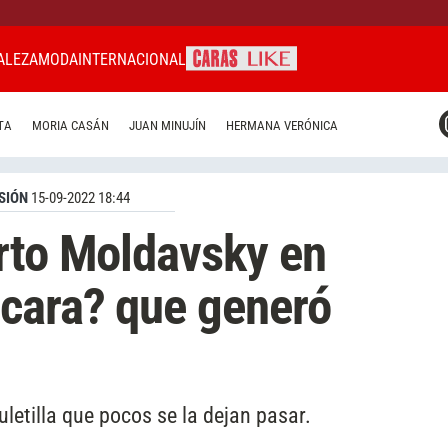
ALEZA
MODA
INTERNACIONAL
CARAS MIAMI
TA
MORIA CASÁN
JUAN MINUJÍN
HERMANA VERÓNICA
CARAS BRASIL
CARAS URUGUAY
SIÓN
15-09-2022 18:44
rto Moldavsky en
scara? que generó
uletilla que pocos se la dejan pasar.