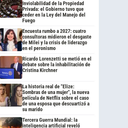
Inviolabilidad de la Propiedad
Privada: el Gobierno tuvo que
ceder en la Ley del Manejo del
Fuego
Encuesta rumbo a 2027: cuatro
consultoras midieron el desgaste
de Milei y la crisis de liderazgo
en el peronismo
Ricardo Lorenzetti se metió en el
debate sobre la inhabilitación de
Cristina Kirchner
La historia real de "Elize:
Sombras de una mujer", la nueva
película de Netflix sobre el caso
de una esposa que descuartizó a
su marido
Tercera Guerra Mundial: la
inteligencia artificial reveló