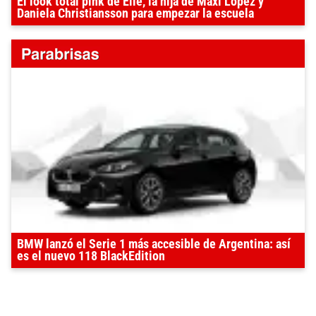
El look total pink de Elle, la hija de Maxi López y
Daniela Christiansson para empezar la escuela
BMW lanzó el Serie 1 más accesible de Argentina: así
es el nuevo 118 BlackEdition