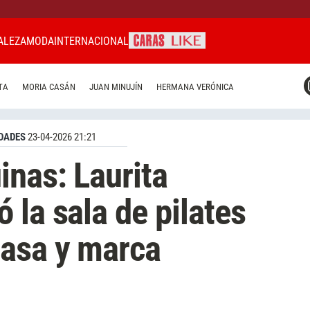
ALEZA
MODA
INTERNACIONAL
CARAS MIAMI
TA
MORIA CASÁN
JUAN MINUJÍN
HERMANA VERÓNICA
CARAS BRASIL
CARAS URUGUAY
DADES
23-04-2026 21:21
inas: Laurita
 la sala de pilates
casa y marca