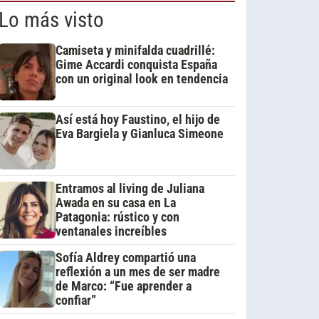
Lo más visto
Camiseta y minifalda cuadrillé:
Gime Accardi conquista España
con un original look en tendencia
Así está hoy Faustino, el hijo de
Eva Bargiela y Gianluca Simeone
Entramos al living de Juliana
Awada en su casa en La
Patagonia: rústico y con
ventanales increíbles
Sofía Aldrey compartió una
reflexión a un mes de ser madre
de Marco: “Fue aprender a
confiar”