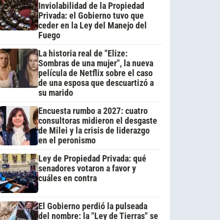
Inviolabilidad de la Propiedad
Privada: el Gobierno tuvo que
ceder en la Ley del Manejo del
Fuego
La historia real de "Elize:
Sombras de una mujer", la nueva
película de Netflix sobre el caso
de una esposa que descuartizó a
su marido
Encuesta rumbo a 2027: cuatro
consultoras midieron el desgaste
de Milei y la crisis de liderazgo
en el peronismo
Ley de Propiedad Privada: qué
senadores votaron a favor y
cuáles en contra
El Gobierno perdió la pulseada
del nombre: la "Ley de Tierras" se