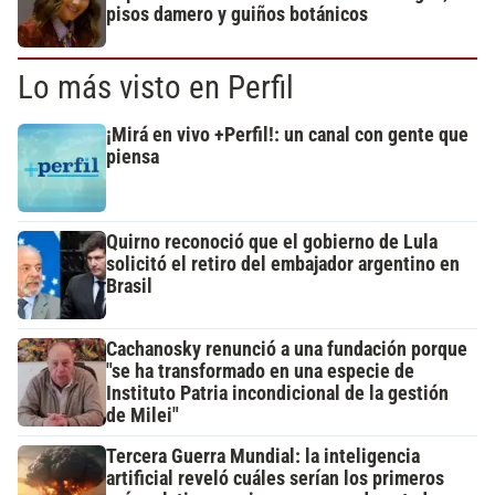
pisos damero y guiños botánicos
Lo más visto en Perfil
¡Mirá en vivo +Perfil!: un canal con gente que
piensa
Quirno reconoció que el gobierno de Lula
solicitó el retiro del embajador argentino en
Brasil
Cachanosky renunció a una fundación porque
"se ha transformado en una especie de
Instituto Patria incondicional de la gestión
de Milei"
Tercera Guerra Mundial: la inteligencia
artificial reveló cuáles serían los primeros