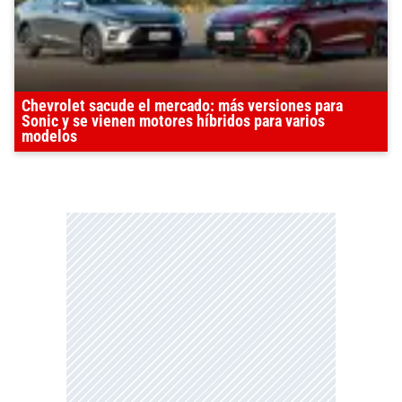
Chevrolet sacude el mercado: más versiones para
Sonic y se vienen motores híbridos para varios
modelos