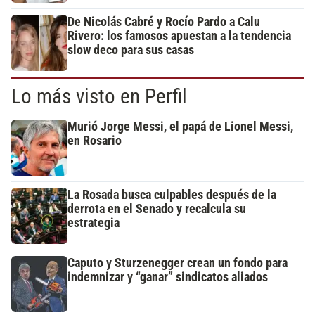
De Nicolás Cabré y Rocío Pardo a Calu
Rivero: los famosos apuestan a la tendencia
slow deco para sus casas
Lo más visto en Perfil
Murió Jorge Messi, el papá de Lionel Messi,
en Rosario
La Rosada busca culpables después de la
derrota en el Senado y recalcula su
estrategia
Caputo y Sturzenegger crean un fondo para
indemnizar y “ganar” sindicatos aliados