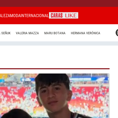
ALEZA
MODA
INTERNACIONAL
CARAS MIAMI
 SEÑUK
VALERIA MAZZA
MARU BOTANA
HERMANA VERÓNICA
CARAS BRASIL
CARAS URUGUAY