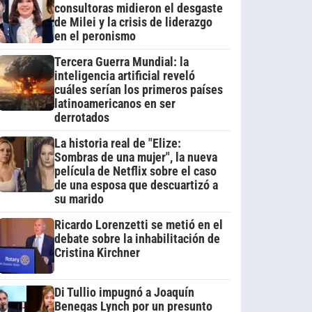
consultoras midieron el desgaste
de Milei y la crisis de liderazgo
en el peronismo
Tercera Guerra Mundial: la
inteligencia artificial reveló
cuáles serían los primeros países
latinoamericanos en ser
derrotados
La historia real de "Elize:
Sombras de una mujer", la nueva
película de Netflix sobre el caso
de una esposa que descuartizó a
su marido
Ricardo Lorenzetti se metió en el
debate sobre la inhabilitación de
Cristina Kirchner
Di Tullio impugnó a Joaquín
Benegas Lynch por un presunto