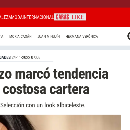
ALEZA
MODA
INTERNACIONAL
CARAS MIAMI
TA
MORIA CASÁN
JUAN MINUJÍN
HERMANA VERÓNICA
CARAS BRASIL
CARAS URUGUAY
DADES
24-11-2022 07:06
zo marcó tendencia
 costosa cartera
Selección con un look albiceleste.