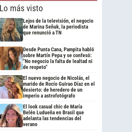
Lo más visto
Lejos de la televisión, el negocio
de Marina Señuk, la periodista
que renunció a TN
Desde Punta Cana, Pampita habló
sobre Martín Pepa y se confesó:
"No negocio la falta de lealtad ni
de respeto"
El nuevo negocio de Nicolás, el
marido de Rocío Guirao Díaz en el
desierto: de heredero de un
imperio a astrofotógrafo
El look casual chic de María
Belén Ludueña en Brasil que
adelanta las tendencias del
verano