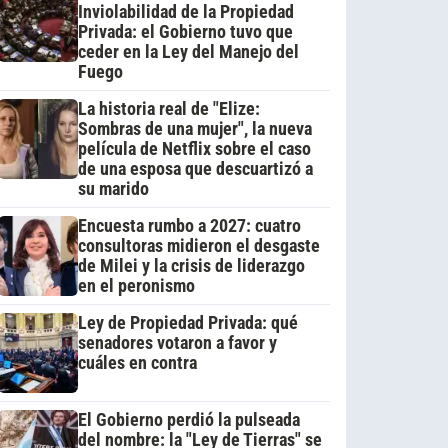
Inviolabilidad de la Propiedad
Privada: el Gobierno tuvo que
ceder en la Ley del Manejo del
Fuego
La historia real de "Elize:
Sombras de una mujer", la nueva
película de Netflix sobre el caso
de una esposa que descuartizó a
su marido
Encuesta rumbo a 2027: cuatro
consultoras midieron el desgaste
de Milei y la crisis de liderazgo
en el peronismo
Ley de Propiedad Privada: qué
senadores votaron a favor y
cuáles en contra
El Gobierno perdió la pulseada
del nombre: la "Ley de Tierras" se