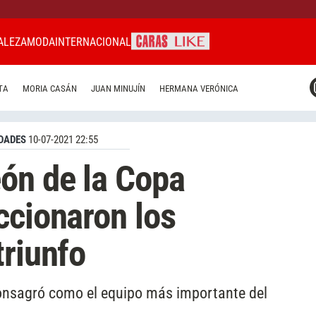
ALEZA
MODA
INTERNACIONAL
CARAS MIAMI
TA
MORIA CASÁN
JUAN MINUJÍN
HERMANA VERÓNICA
CARAS BRASIL
CARAS URUGUAY
DADES
10-07-2021 22:55
ón de la Copa
ccionaron los
triunfo
consagró como el equipo más importante del