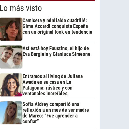
Lo más visto
Camiseta y minifalda cuadrillé:
Gime Accardi conquista España
con un original look en tendencia
Así está hoy Faustino, el hijo de
Eva Bargiela y Gianluca Simeone
Entramos al living de Juliana
Awada en su casa en La
Patagonia: rústico y con
ventanales increíbles
Sofía Aldrey compartió una
reflexión a un mes de ser madre
de Marco: “Fue aprender a
confiar”