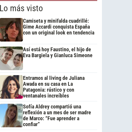
Lo más visto
Camiseta y minifalda cuadrillé:
Gime Accardi conquista España
con un original look en tendencia
Así está hoy Faustino, el hijo de
Eva Bargiela y Gianluca Simeone
Entramos al living de Juliana
Awada en su casa en La
Patagonia: rústico y con
ventanales increíbles
Sofía Aldrey compartió una
reflexión a un mes de ser madre
de Marco: “Fue aprender a
confiar”