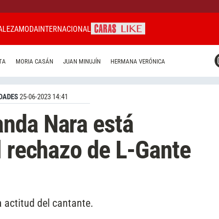
ALEZA
MODA
INTERNACIONAL
CARAS MIAMI
TA
MORIA CASÁN
JUAN MINUJÍN
HERMANA VERÓNICA
CARAS BRASIL
CARAS URUGUAY
DADES
25-06-2023 14:41
nda Nara está
l rechazo de L-Gante
 actitud del cantante.