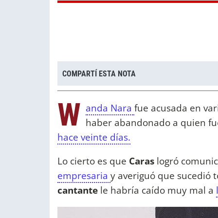
COMPARTÍ ESTA NOTA
W
anda Nara
fue acusada en var
haber abandonado a quien fue
hace veinte días.
Lo cierto es que
Caras
logró comuni
empresaria
y averiguó que sucedió t
cantante
le habría caído muy mal a