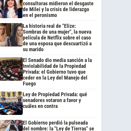
consultoras midieron el desgaste
de Milei y la crisis de liderazgo
en el peronismo
La historia real de "Elize:
Sombras de una mujer", la nueva
película de Netflix sobre el caso
de una esposa que descuartizó a
su marido
El Senado dio media sanción a la
Inviolabilidad de la Propiedad
Privada: el Gobierno tuvo que
ceder en la Ley del Manejo del
Fuego
Ley de Propiedad Privada: qué
senadores votaron a favor y
cuáles en contra
El Gobierno perdió la pulseada
del nombre: la "Ley de Tierras" se