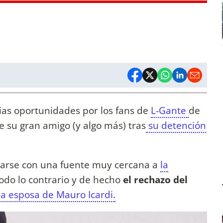
ias oportunidades por los fans de
L-Gante
de
 su gran amigo (y algo más) tras
su detención
carse con una fuente muy cercana a
la
odo lo contrario y de hecho
el rechazo del
la esposa de Mauro Icardi.