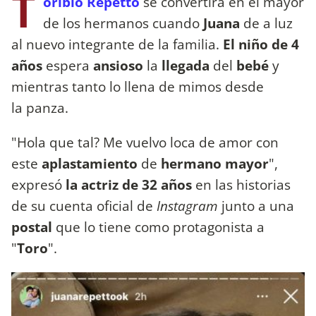
T
oribio Repetto
se convertirá en el mayor
de los hermanos cuando
Juana
de a luz
al nuevo integrante de la familia.
El niño de 4
años
espera
ansioso
la
llegada
del
bebé
y
mientras tanto lo llena de mimos desde
la panza.
"Hola que tal? Me vuelvo loca de amor con
este
aplastamiento
de
hermano mayor
",
expresó
la actriz de 32 años
en las historias
de su cuenta oficial de
Instagram
junto a una
postal
que lo tiene como protagonista a
"
Toro
".