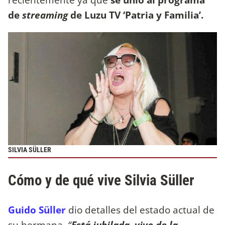
de
streaming
de Luzu TV ‘Patria y Familia’.
SILVIA SÜLLER
Cómo y de qué vive Silvia Süller
Guido Süller
dio detalles del estado actual de
su hermana.
“
Está jubilada, vive de la