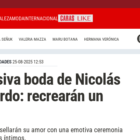
ALEZA
MODA
INTERNACIONAL
CARAS MIAMI
 SEÑUK
VALERIA MAZZA
MARU BOTANA
HERMANA VERÓNICA
CARAS BRASIL
CARAS URUGUAY
DADES
25-08-2025 12:53
siva boda de Nicolás
rdo: recrearán un
án sellarán su amor con una emotiva ceremonia
s íntimos.