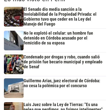
El Senado dio media sanción a la
Inviolabilidad de la Propiedad Privada: el
Gobierno tuvo que ceder en la Ley del
Manejo del Fuego
No le explotó el celular: un hombre fue
detenido en Córdoba acusado por el
femicidio de su esposa
Condenado por drogas y robo, cuando salió
de prisión fue becario municipal y empleado
de Senaf
Guillermo Arias, juez electoral de Córdoba:
no cesa la polémica por el concurso
Luis Juez sobre la Ley de Tierras: "Es una
pelea que perdimos, no fuimos inteligentes"