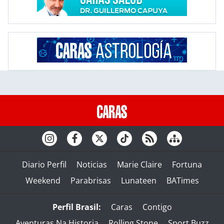
Diario Perfil
Noticias
Marie Claire
Fortuna
Weekend
Parabrisas
Lunateen
BATimes
Perfil Brasil:
Caras
Contigo
Aventuras Na Historia
Rolling Stone
Sport Buzz