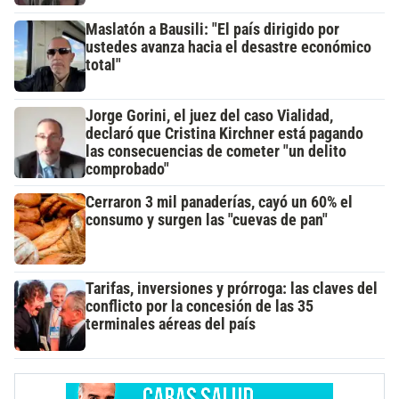
Maslatón a Bausili: "El país dirigido por
ustedes avanza hacia el desastre económico
total"
Jorge Gorini, el juez del caso Vialidad,
declaró que Cristina Kirchner está pagando
las consecuencias de cometer "un delito
comprobado"
Cerraron 3 mil panaderías, cayó un 60% el
consumo y surgen las "cuevas de pan"
Tarifas, inversiones y prórroga: las claves del
conflicto por la concesión de las 35
terminales aéreas del país