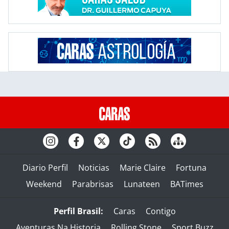
Diario Perfil
Noticias
Marie Claire
Fortuna
Weekend
Parabrisas
Lunateen
BATimes
Perfil Brasil:
Caras
Contigo
Aventuras Na Historia
Rolling Stone
Sport Buzz