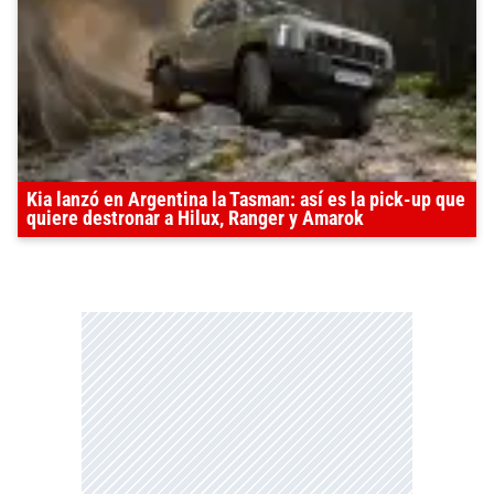
Kia lanzó en Argentina la Tasman: así es la pick-up que
quiere destronar a Hilux, Ranger y Amarok