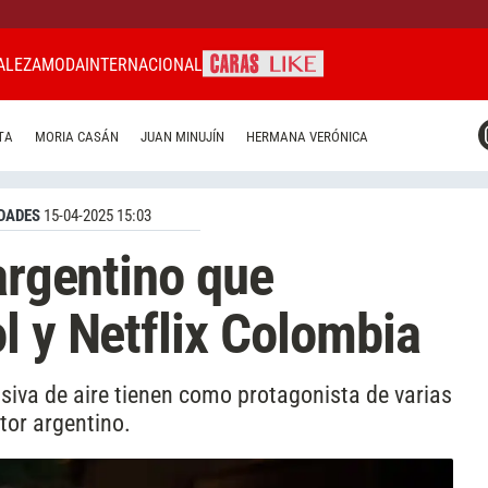
ALEZA
MODA
INTERNACIONAL
CARAS MIAMI
TA
MORIA CASÁN
JUAN MINUJÍN
HERMANA VERÓNICA
CARAS BRASIL
CARAS URUGUAY
DADES
15-04-2025 15:03
argentino que
l y Netflix Colombia
isiva de aire tienen como protagonista de varias
tor argentino.