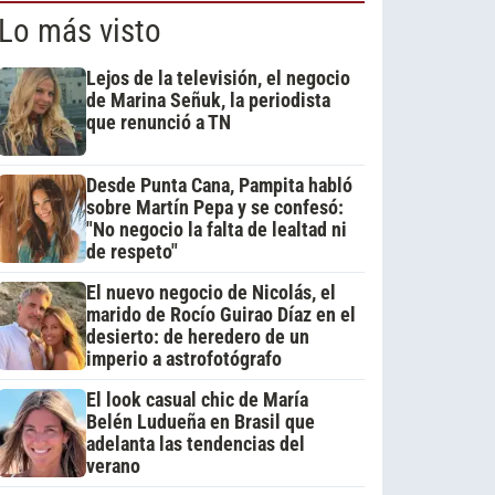
Lo más visto
Lejos de la televisión, el negocio
de Marina Señuk, la periodista
que renunció a TN
Desde Punta Cana, Pampita habló
sobre Martín Pepa y se confesó:
"No negocio la falta de lealtad ni
de respeto"
El nuevo negocio de Nicolás, el
marido de Rocío Guirao Díaz en el
desierto: de heredero de un
imperio a astrofotógrafo
El look casual chic de María
Belén Ludueña en Brasil que
adelanta las tendencias del
verano