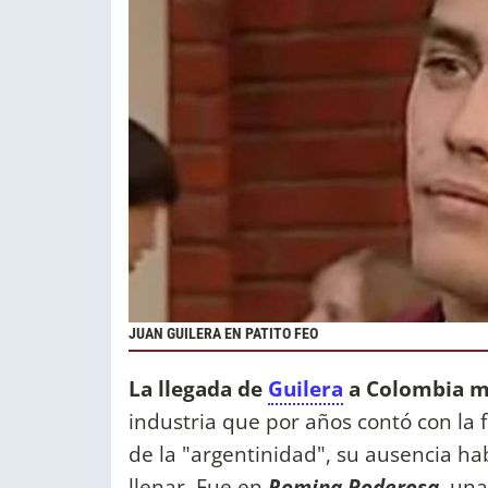
JUAN GUILERA EN PATITO FEO
La llegada de
Guilera
a Colombia ma
industria que por años contó con la
de la "argentinidad", su ausencia h
llenar. Fue en
Romina Poderosa
, un