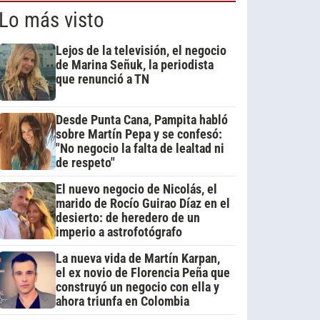
Lo más visto
Lejos de la televisión, el negocio
de Marina Señuk, la periodista
que renunció a TN
Desde Punta Cana, Pampita habló
sobre Martín Pepa y se confesó:
"No negocio la falta de lealtad ni
de respeto"
El nuevo negocio de Nicolás, el
marido de Rocío Guirao Díaz en el
desierto: de heredero de un
imperio a astrofotógrafo
La nueva vida de Martín Karpan,
el ex novio de Florencia Peña que
construyó un negocio con ella y
ahora triunfa en Colombia