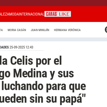
ALEZA
MODA
INTERNACIONAL
CARAS MIAMI
TA
MORIA CASÁN
JUAN MINUJÍN
HERMANA VERÓNICA
CARAS BRASIL
CARAS URUGUAY
DADES
25-09-2025 12:43
la Celis por el
go Medina y sus
y luchando para que
queden sin su papá"