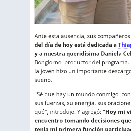
Ante esta ausencia, sus compañeros t
del día de hoy está dedicada a
Thia
y a nuestra queridísima Daniela Cel
Bongiorno, productor del programa. 
la joven hizo un importante descargo
sueño.
"Sé que hay un mundo conmigo, con n
sus fuerzas, su energía, sus oraciones
qué", introdujo. Y agregó:
"Hoy mi vi
encuentro tomando decisiones que
tenía mi primera función particip