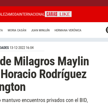
ALEZA
MODA
INTERNACIONAL
CARAS MIAMI
TA
MORIA CASÁN
JUAN MINUJÍN
HERMANA VERÓNICA
CARAS BRASIL
CARAS URUGUAY
DADES
13-12-2022 16:04
 de Milagros Maylin
a Horacio Rodríguez
ington
o mantuvo encuentros privados con el BID,