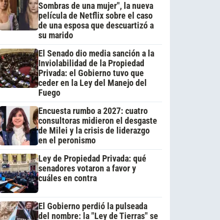
Sombras de una mujer", la nueva
película de Netflix sobre el caso
de una esposa que descuartizó a
su marido
El Senado dio media sanción a la
Inviolabilidad de la Propiedad
Privada: el Gobierno tuvo que
ceder en la Ley del Manejo del
Fuego
Encuesta rumbo a 2027: cuatro
consultoras midieron el desgaste
de Milei y la crisis de liderazgo
en el peronismo
Ley de Propiedad Privada: qué
senadores votaron a favor y
cuáles en contra
El Gobierno perdió la pulseada
del nombre: la "Ley de Tierras" se