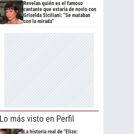
Revelan quién es el famoso
cantante que estaría de novio con
Griselda Siciliani: "Se mataban
con la mirada"
Lo más visto en Perfil
La historia real de "Elize: